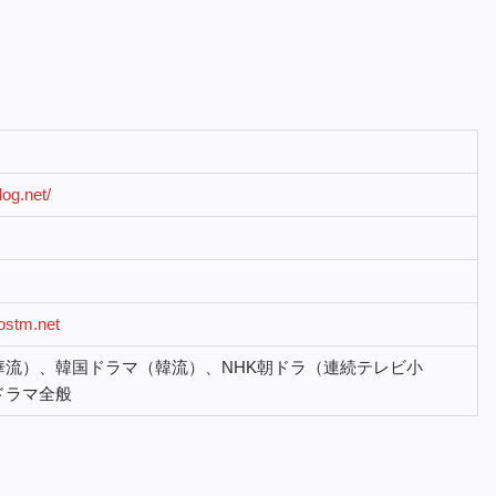
log.net/
stm.net
華流）、韓国ドラマ（韓流）、NHK朝ドラ（連続テレビ小
ドラマ全般