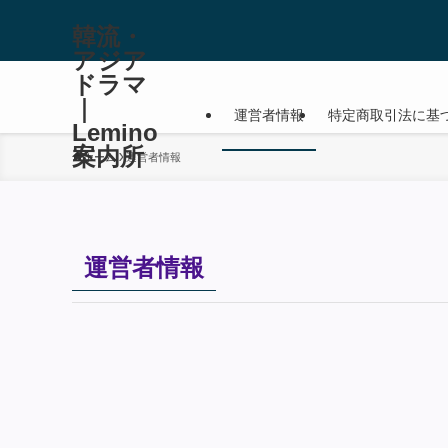
韓流・
アジア
ドラマ
｜
運営者情報
特定商取引法に基
Lemino
案内所
ホーム
運営者情報
運営者情報