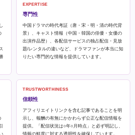
EXPERTISE
専門性
し
中国ドラマの時代考証（唐・宋・明・清の時代背
の
景）、キャスト情報（中国・韓国の俳優・女優の
出演作品歴）、各配信サービスの独占配信・見放
ス
題/レンタルの違いなど、ドラマファンが本当に知
勝
りたい専門的な情報を提供しています。
TRUSTWORTHINESS
信頼性
アフィリエイトリンクを含む記事であることを明
の
示し、報酬の有無にかかわらず公正な配信情報を
引
提供。「配信状況は○年○月時点」と必ず明記し、
い
情報の鮮度に対する透明性を確保しています。