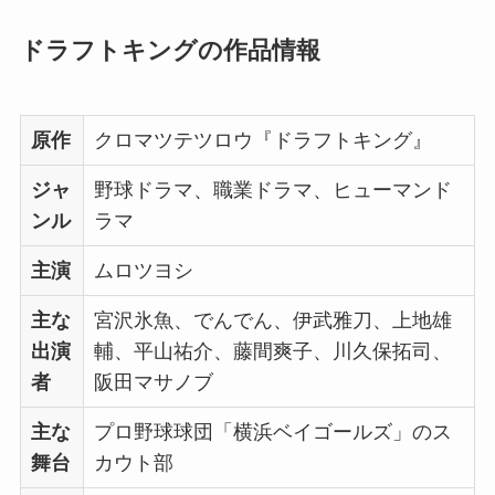
ドラフトキングの作品情報
原作
クロマツテツロウ『ドラフトキング』
ジャ
野球ドラマ、職業ドラマ、ヒューマンド
ンル
ラマ
主演
ムロツヨシ
主な
宮沢氷魚、でんでん、伊武雅刀、上地雄
出演
輔、平山祐介、藤間爽子、川久保拓司、
者
阪田マサノブ
主な
プロ野球球団「横浜ベイゴールズ」のス
舞台
カウト部