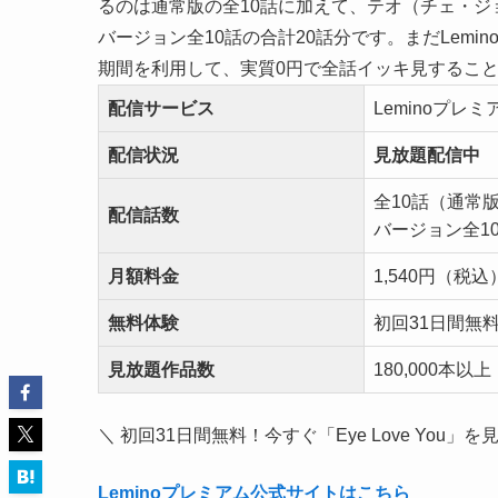
るのは通常版の全10話に加えて、テオ（チェ・ジ
バージョン全10話の合計20話分です。まだLem
期間を利用して、実質0円で全話イッキ見するこ
配信サービス
Leminoプレミ
配信状況
見放題配信中
全10話（通常版
配信話数
バージョン全1
月額料金
1,540円（税込
無料体験
初回31日間無
見放題作品数
180,000本以上
＼ 初回31日間無料！今すぐ「Eye Love You」を
Leminoプレミアム公式サイトはこちら