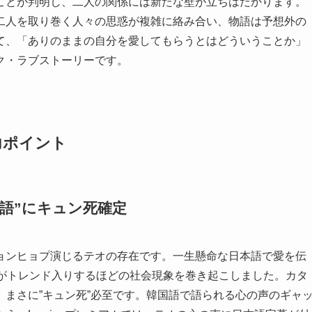
ことが判明し、二人の関係には新たな壁が立ちはだかります。
二人を取り巻く人々の思惑が複雑に絡み合い、物語は予想外の
て、「ありのままの自分を愛してもらうとはどういうことか」
ク・ラブストーリーです。
魅力ポイント
語”にキュン死確定
ョンヒョプ演じるテオの存在です。一生懸命な日本語で愛を伝
」がトレンド入りするほどの社会現象を巻き起こしました。カタ
まさに”キュン死”必至です。韓国語で語られる心の声のギャ