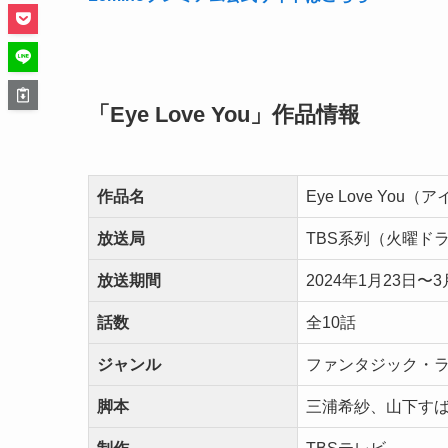
「Eye Love You」作品情報
作品名
Eye Love You（
放送局
TBS系列（火曜ド
放送期間
2024年1月23日〜3
話数
全10話
ジャンル
ファンタジック・
脚本
三浦希紗、山下す