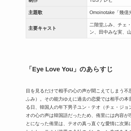
制作
TBSテレビ
主題歌
Omoinotake「幾
二階堂ふみ、チェ
主要キャスト
ン、田中みな実、山
「Eye Love You」のあらすじ
目を見るだけで相手の心の声が聞こえてしまう不思
ふみ）。その能力ゆえに過去の恋愛では相手の本
る日、韓国人の年下男子ユン・テオ（チェ・ジョ
オの心の声は韓国語だったため、侑里には内容が理
とになった侑里は、テオの真っ直ぐな愛情に次第