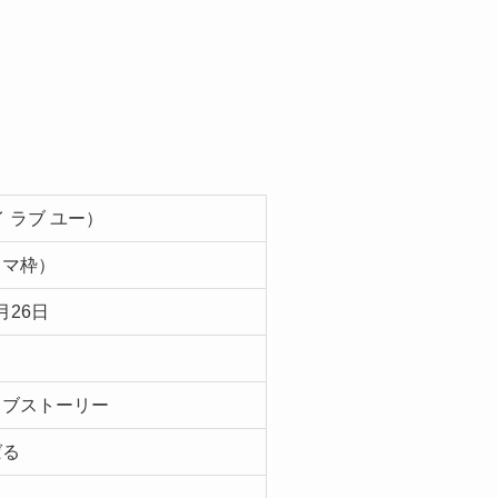
アイ ラブ ユー）
ラマ枠）
月26日
ラブストーリー
ばる