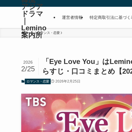
アジア
ドラマ
運営者情報
特定商取引法に基づく
｜
Lemino
案内所
ホーム
ロマンス・恋愛
「Eye Love You」は
2026
2/25
らすじ・口コミまとめ【202
2026年2月25日
ロマンス・恋愛