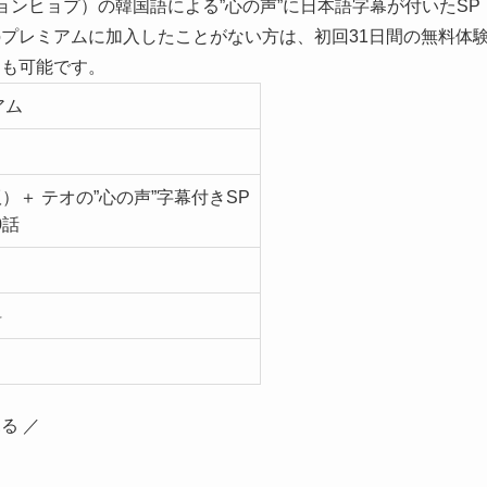
ョンヒョプ）の韓国語による”心の声”に日本語字幕が付いたSP
inoプレミアムに加入したことがない方は、初回31日間の無料体
とも可能です。
アム
）＋ テオの”心の声”字幕付きSP
0話
）
料
見る ／