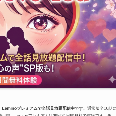
、
Leminoプレミアムで全話見放題配信中
です。通常版全10話
可能。Leminoプレミアムは初回31日間無料で体験でき、チ