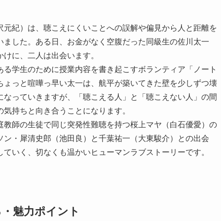
沢元紀）は、聴こえにくいことへの誤解や偏見から人と距離を
いました。ある日、お金がなく空腹だった同級生の佐川太一
かけに、二人は出会います。
ある学生のために授業内容を書き起こすボランティア「ノート
ちょっと喧嘩っ早い太一は、航平が築いてきた壁を少しずつ壊
になっていきますが、「聴こえる人」と「聴こえない人」の間
の気持ちと向き合うことになります。
庭教師の生徒で同じ突発性難聴を持つ桜上マヤ（白石優愛）の
ソン・犀清史郎（池田良）と千葉祐一（大東駿介）との出会
していく、切なくも温かいヒューマンラブストーリーです。
ろ・魅力ポイント