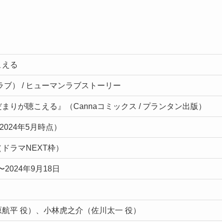
こえる
ラブ） / ヒューマンラブストーリー
まりが聴こえる』（Cannaコミックス / プランタン出版）
2024年5月時点）
ドラマNEXT枠）
〜2024年9月18日
航平 役）、小林虎之介（佐川太一 役）