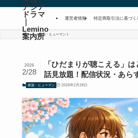
アジア
ドラマ
運営者情報
特定商取引法に基づく
｜
Lemino
案内所
ホーム
家族・ヒューマン
「ひだまりが聴こえる」はど
2026
2/28
話見放題！配信状況・あらす
2026年2月28日
家族・ヒューマン