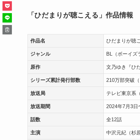
「ひだまりが聴こえる」作品情報
作品名
ひだまりが聴
ジャンル
BL（ボーイズ
原作
文乃ゆき『ひだ
シリーズ累計発行部数
210万部突破（
放送局
テレビ東京系（
放送期間
2024年7月3日
話数
全12話
主演
中沢元紀（杉原