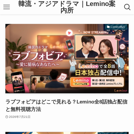
韓流・アジアドラマ｜Lemino案
内所
Lemino独占
ラブフォビアはどこで見れる？Lemino全8話独占配信
と無料視聴方法
2026年7月21日