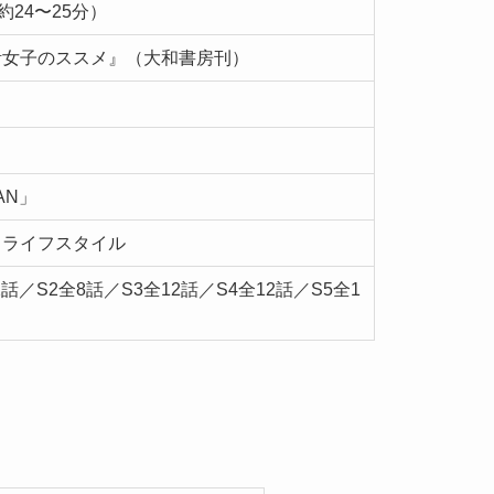
約24〜25分）
活女子のススメ』（大和書房刊）
」
MAN」
／ライフスタイル
話／S2全8話／S3全12話／S4全12話／S5全1