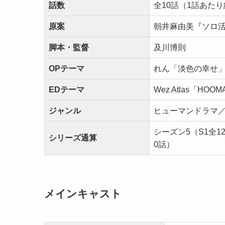
話数
全10話（1話あたり
原案
朝井麻由美『ソロ
脚本・監督
及川博則
OPテーマ
れん「淡色の幸せ
EDテーマ
Wez Atlas「HOO
ジャンル
ヒューマンドラマ
シーズン5（S1全12
シリーズ通算
0話）
メインキャスト