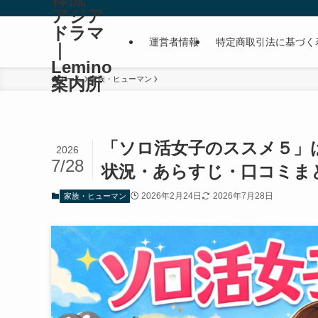
アジア
ドラマ
運営者情報
特定商取引法に基づく
｜
Lemino
案内所
ホーム
家族・ヒューマン
「ソロ活女子のススメ５」は
2026
7/28
状況・あらすじ・口コミまと
2026年2月24日
2026年7月28日
家族・ヒューマン