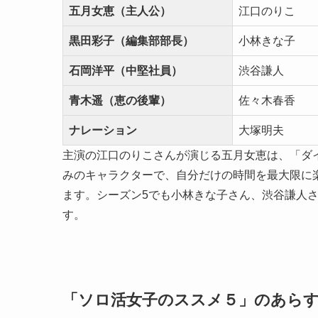
五月女恵（主人公）
江口のりこ
黒田彩子（編集部部長）
小林きな子
石岡洋平（中堅社員）
渋谷謙人
青木遥（恵の後輩）
佐々木春香
ナレーション
大塚明夫
主演の江口のりこさんが演じる五月女恵は、「ダ
みのキャラクターで、自分だけの時間を最大限に
ます。シーズン5でも小林きな子さん、渋谷謙人
す。
「ソロ活女子のススメ５」のあら