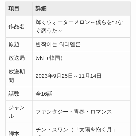
項目
詳細
輝くウォーターメロン～僕らをつな
作品名
ぐ恋うた～
原題
반짝이는 워터멜론
放送局
tvN（韓国）
放送期
2023年9月25日～11月14日
間
話数
全16話
ジャン
ファンタジー・青春・ロマンス
ル
チン・スワン（「太陽を抱く月」
脚本