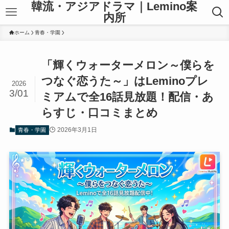
韓流・アジアドラマ｜Lemino案
内所
ホーム
青春・学園
「輝くウォーターメロン～僕らを
つなぐ恋うた～」はLeminoプレ
2026
3/01
ミアムで全16話見放題！配信・あ
らすじ・口コミまとめ
2026年3月1日
青春・学園