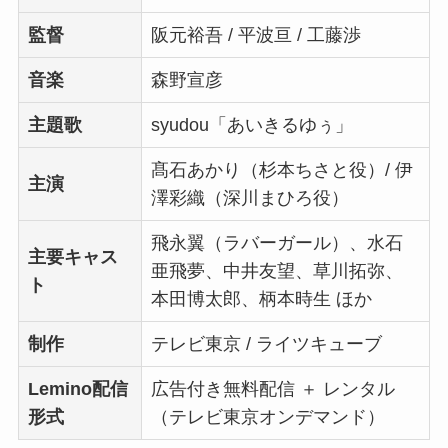
監督
阪元裕吾 / 平波亘 / 工藤渉
音楽
森野宣彦
主題歌
syudou「あいきるゆぅ」
髙石あかり（杉本ちさと役）/ 伊
主演
澤彩織（深川まひろ役）
飛永翼（ラバーガール）、水石
主要キャス
亜飛夢、中井友望、草川拓弥、
ト
本田博太郎、柄本時生 ほか
制作
テレビ東京 / ライツキューブ
Lemino配信
広告付き無料配信 ＋ レンタル
形式
（テレビ東京オンデマンド）