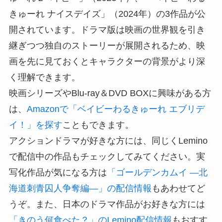
きゅーれ ナイスデイズ」（2024年）の3作品が公
開されています。ドラマ版は映画の世界観を引き
継ぎつつ独自のストーリーが展開されるため、映
画を先に見ておくとキャラクターの背景がより深
く理解できます。
映画シリーズやBlu-ray＆DVD BOXに興味がある方
は、
Amazonで「ベイビーわるきゅーれ エブリデ
イ！」を探す
こともできます。
アクションドラマが好きな方には、同じくLemino
で配信中の作品もチェックしてみてください。実
写化作品が気になる方は
「ゴールデンカムイ ―北
海道刺青囚人争奪編―」の配信情報
もあわせてど
うぞ。また、日本のドラマ作品がお好きな方には
「きのう何食べた？」のLemino配信情報
もおすす