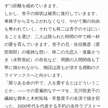
ずつ距離を縮めていきます。
しかし、杏子の病状は確実に進行していきます。
車椅子から立ち上がれなくなり、やがて腕の自由
も奪われていく。それでも柊二は杏子のそばにい
ることを選び、二人は限られた時間の中で精一杯
の愛を育んでいきます。杏子の兄・佐伯雅彦（渡
部篤郎）の複雑な想い、柊二の元恋人・進藤さつ
き（水野美紀）の存在など、周囲の人間関係も丁
寧に描かれながら、物語は誰もが涙する感動のク
ライマックスへと向かいます。
「限りある命の中で、人を愛するとはどういうこ
とか」——その普遍的なテーマを、北川悦吏子の
繊細な脚本と木村拓哉・常盤貴子の名演で描き切
った、2000年代を代表する不朽の名作ラブストー