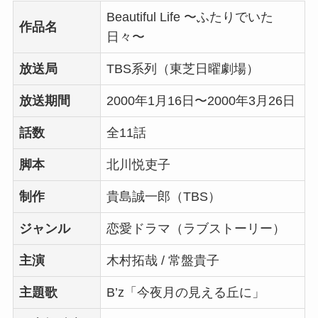
Beautiful Life 〜ふたりでいた
作品名
日々〜
放送局
TBS系列（東芝日曜劇場）
放送期間
2000年1月16日〜2000年3月26日
話数
全11話
脚本
北川悦吏子
制作
貴島誠一郎（TBS）
ジャンル
恋愛ドラマ（ラブストーリー）
主演
木村拓哉 / 常盤貴子
主題歌
B’z「今夜月の見える丘に」