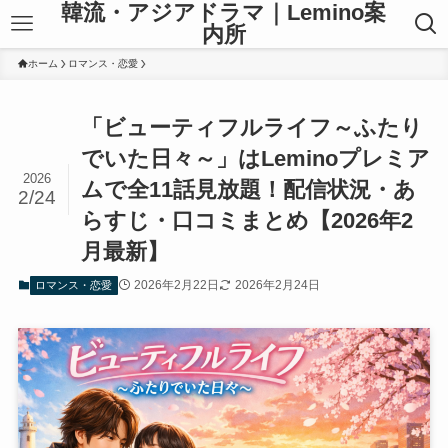
韓流・アジアドラマ｜Lemino案
内所
ホーム
ロマンス・恋愛
「ビューティフルライフ～ふたり
でいた日々～」はLeminoプレミア
2026
ムで全11話見放題！配信状況・あ
2/24
らすじ・口コミまとめ【2026年2
月最新】
2026年2月22日
2026年2月24日
ロマンス・恋愛