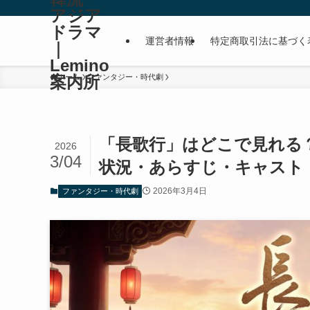
アジア
ドラマ
運営者情報
特定商取引法に基づく
｜
Lemino
案内所
ホーム
ファンタジー・時代劇
「長歌行」はどこで見れる？
2026
3/04
状況・あらすじ・キャスト・
2026年3月4日
ファンタジー・時代劇