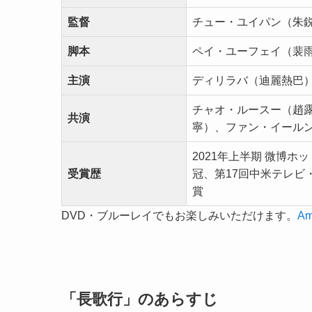
監督
チュー・ユイパン（朱
脚本
ペイ・ユーフェイ（裴
主演
ディリラバ（迪麗熱巴
チャオ・ルースー（趙
共演
寧）、ファン・イール
2021年上半期 微博ホ
受賞歴
冠、第17回中米テレビ
賞
DVD・ブルーレイでもお楽しみいただけます。
A
「長歌行」のあらすじ