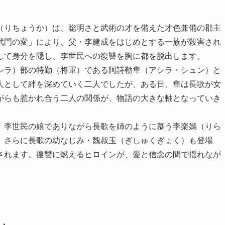
（りちょうか）は、聡明さと武術の才を備えた才色兼備の郡主
武門の変」により、父・李建成をはじめとする一族が殺害され
して身分を隠し、李世民への復讐を胸に都を脱出します。
シラ）部の特勤（将軍）である阿詩勒隼（アシラ・シュン）と
人として絆を深めていく二人でしたが、ある日、隼は長歌が女
がらも惹かれ合う二人の関係が、物語の大きな軸となっていき
、李世民の娘でありながら長歌を姉のように慕う李楽嫣（りら
。さらに長歌の幼なじみ・魏叔玉（ぎしゅくぎょく）も登場
されます。復讐に燃えるヒロインが、愛と信念の間で揺れなが