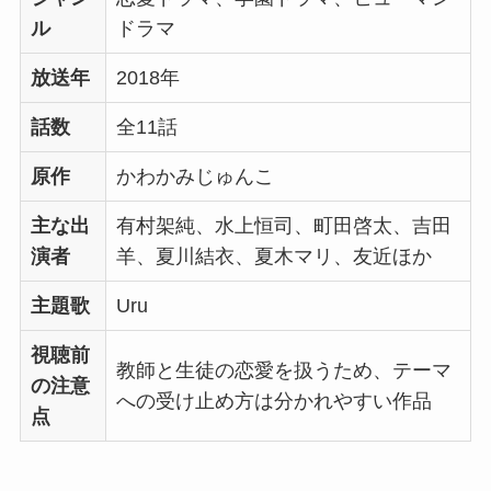
ル
ドラマ
放送年
2018年
話数
全11話
原作
かわかみじゅんこ
主な出
有村架純、水上恒司、町田啓太、吉田
演者
羊、夏川結衣、夏木マリ、友近ほか
主題歌
Uru
視聴前
教師と生徒の恋愛を扱うため、テーマ
の注意
への受け止め方は分かれやすい作品
点