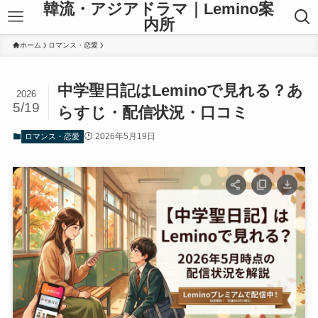
韓流・アジアドラマ｜Lemino案
内所
ホーム
ロマンス・恋愛
中学聖日記はLeminoで見れる？あ
2026
5/19
らすじ・配信状況・口コミ
2026年5月19日
ロマンス・恋愛