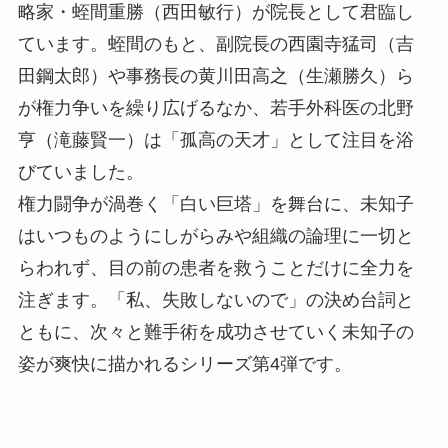
略家・蛭間重勝（西田敏行）が院長として君臨し
ています。蛭間のもと、副院長の西園寺猛司（吉
田鋼太郎）や事務長の黄川田高之（生瀬勝久）ら
が権力争いを繰り広げるなか、若手外科医の北野
亨（滝藤賢一）は「孤高の天才」として注目を浴
びていました。
権力闘争が渦巻く「白い巨塔」を舞台に、未知子
はいつものようにしがらみや組織の論理に一切と
らわれず、目の前の患者を救うことだけに全力を
注ぎます。「私、失敗しないので」の決め台詞と
ともに、次々と難手術を成功させていく未知子の
姿が爽快に描かれるシリーズ第4弾です。