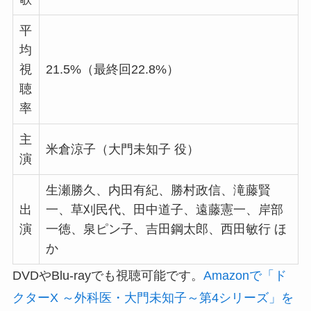
平
均
視
21.5%（最終回22.8%）
聴
率
主
米倉涼子（大門未知子 役）
演
生瀬勝久、内田有紀、勝村政信、滝藤賢
出
一、草刈民代、田中道子、遠藤憲一、岸部
演
一徳、泉ピン子、吉田鋼太郎、西田敏行 ほ
か
DVDやBlu-rayでも視聴可能です。
Amazonで「ド
クターX ～外科医・大門未知子～第4シリーズ」を