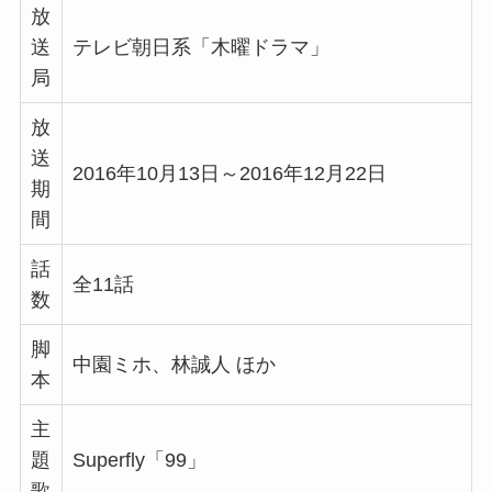
放
送
テレビ朝日系「木曜ドラマ」
局
放
送
2016年10月13日～2016年12月22日
期
間
話
全11話
数
脚
中園ミホ、林誠人 ほか
本
主
題
Superfly「99」
歌