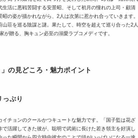
代生活に悪戦苦闘する安景昭、そして初月の憧れの上司・顧清
景昭の姿が描かれながら、2人は次第に惹かれ合っていきます
蔚山荘を巡る陰謀と謎。果たして、時空を超えて巡り合った2
本家が贈る、胸キュン必至の溺愛ラブコメディです。
～」の見どころ・魅力ポイント
リっぷり
カイチョンのクールかつキュートな魅力です。「国子監は花ざ
作で活躍してきた彼が、聡明で武術に長けた若き領主を好演し
会った瞬間から四六時中彼女のことで頭がいっぱいになる一途