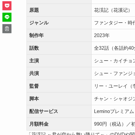
原題
花渓記（花溪记）
ジャンル
ファンタジー・時
制作年
2023年
話数
全32話（各話約4
主演
シュー・カイチョ
共演
シュー・ファンジ
監督
リー・ユーレイ（
脚本
チャン・シャオジ
配信サービス
Leminoプレミア
月額料金
990円（税込）／
「花渓記 ～君が空から舞い降りて～」のDVDや