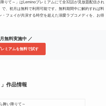
い降りて～」はLeminoプレミアムにて全32話が見放題配信され
税込）で、初月は無料で利用可能です。無料期間中に解約すれば料
ン・フェイが共演する時空を超えた溺愛ラブコメディを、お得
初月無料実施中 ／
oプレミアムを無料で試す
～」作品情報
から舞い降りて～