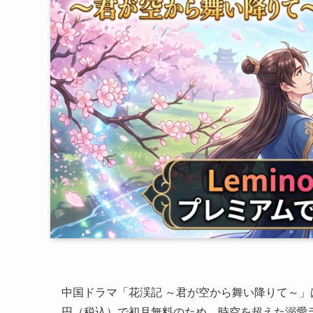
中国ドラマ「花渓記 ～君が空から舞い降りて～」は、
円（税込）で初月無料のため、時空を超えた溺愛ラ