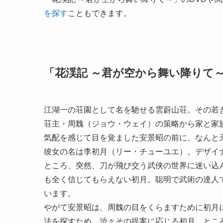
を探す
こともできます。
「花渓記 ～君が空から舞い降りて
江湖一の荘園として名を馳せる雲蔚山荘。その若
荘主・周魏（ジョウ・ウェイ）の策略から家と家
気配を感じて目を覚ました安景昭の前に、なんと
彼女の名は李初月（リー・チューユエ）。デザイ
ところ、突然、刀が飛び交う武侠の世界に迷い込
も全く信じてもらえない初月。聡明で武術の達人
います。
やがて安景昭は、周魏の目をくらますために初月
法を探すため、渋々その提案に応じる初月。とこ