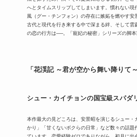
へとタイムスリップしてしまいます。慣れない現
風（グー・チンフォン）の存在に嫉妬を燃やす安
古代と現代を行き来する中で深まる絆、そして雲
の恋の行方は──。「寵妃の秘密」シリーズの脚
「花渓記 ～君が空から舞い降りて
シュー・カイチョンの国宝級スパダ
本作最大の見どころは、安景昭を演じるシュー・
かり」「甘くないボクらの日常」など数々の話題
ています。恋愛経験ゼロでありながら、初月に出