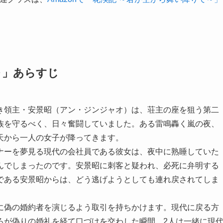
～」あらすじ
き領主・安景昭（アン・ジンジャオ）は、荘主の座を狙う第二
族を守るべく、日々奮闘していました。ある雷鳴轟く嵐の夜、
天から一人の女子が降ってきます。
ナーを夢見る現代の会社員である彼女は、夜中に熟睡していた
んでしまったのです。安景昭に刺客と疑われ、必死に弁明する
である安景昭からは、どう逃げようとしても連れ戻されてしま
に偽の婚約者を演じるよう取引を持ちかけます。現代に戻る方
ろが偽りの婚礼を経て口づけを交わした瞬間、2人は一緒に現