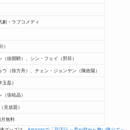
代劇・ラブコメディ
0分）
ン（徐開騁）、シン・フェイ（邢菲）
ョウ（徐方舟）、チェン・ジョンヤン（陳政陽）
李玉磊）
ン（張暁晶）
ム（見放題）
初月無料
関連グッズは、
Amazonで「花渓記 ～君が空から舞い降りて～」