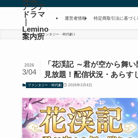
アジア
ドラマ
運営者情報
特定商取引法に基づく
｜
Lemino
案内所
ホーム
ファンタジー・時代劇
「花渓記 ～君が空から舞い降
2026
3/04
見放題！配信状況・あらすじ
2026年3月4日
ファンタジー・時代劇