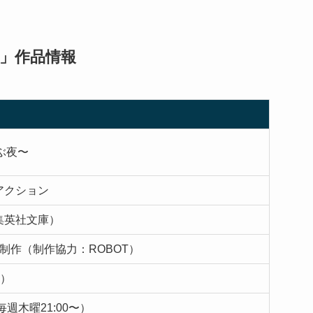
夜〜」作品情報
叫ぶ夜〜
アクション
集英社文庫）
同制作（制作協力：ROBOT）
日）
週木曜21:00〜）