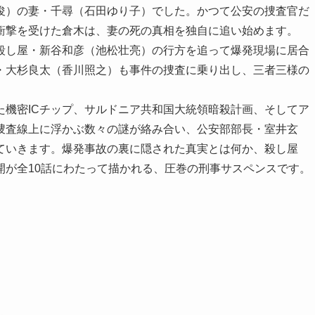
俊）の妻・千尋（石田ゆり子）でした。かつて公安の捜査官だ
衝撃を受けた倉木は、妻の死の真相を独自に追い始めます。
殺し屋・新谷和彦（池松壮亮）の行方を追って爆発現場に居合
・大杉良太（香川照之）も事件の捜査に乗り出し、三者三様の
た機密ICチップ、サルドニア共和国大統領暗殺計画、そしてア
捜査線上に浮かぶ数々の謎が絡み合い、公安部部長・室井玄
ていきます。爆発事故の裏に隠された真実とは何か、殺し屋
開が全10話にわたって描かれる、圧巻の刑事サスペンスです。