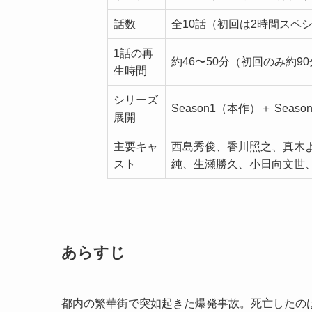
話数
全10話（初回は2時間スペ
1話の再
約46〜50分（初回のみ約9
生時間
シリーズ
Season1（本作）＋ Sea
展開
主要キャ
西島秀俊、香川照之、真木
スト
純、生瀬勝久、小日向文世
あらすじ
都内の繁華街で突如起きた爆発事故。死亡したの