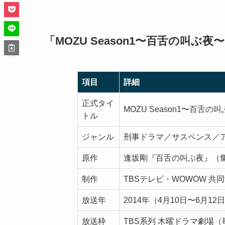
「MOZU Season1〜百舌の叫ぶ
項目
詳細
正式タイ
MOZU Season1〜百舌の
トル
ジャンル
刑事ドラマ／サスペンス／
原作
逢坂剛『百舌の叫ぶ夜』（
制作
TBSテレビ・WOWOW 共
放送年
2014年（4月10日〜6月12
放送枠
TBS系列 木曜ドラマ劇場（毎