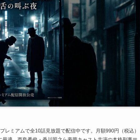
minoプレミアムで全10話見放題で配信中です。月額990円（税込）
に最適。西島秀俊・香川照之ら豪華キャスト共演の本格刑事サ