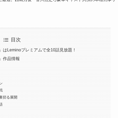
目次
〜」はLeminoプレミアムで全10話見放題！
〜」作品情報
ン
戦
裏切る展開
語