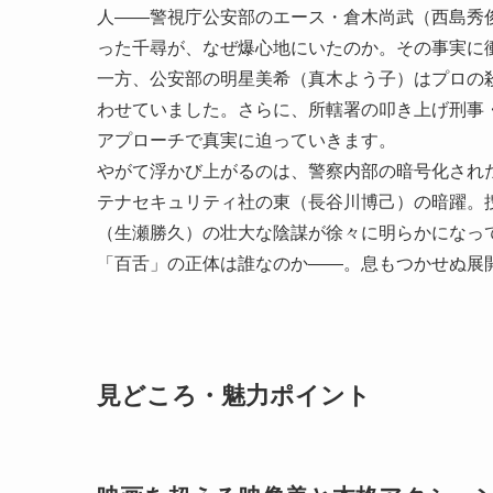
人――警視庁公安部のエース・倉木尚武（西島秀
った千尋が、なぜ爆心地にいたのか。その事実に
一方、公安部の明星美希（真木よう子）はプロの
わせていました。さらに、所轄署の叩き上げ刑事
アプローチで真実に迫っていきます。
やがて浮かび上がるのは、警察内部の暗号化され
テナセキュリティ社の東（長谷川博己）の暗躍。
（生瀬勝久）の壮大な陰謀が徐々に明らかになっ
「百舌」の正体は誰なのか――。息もつかせぬ展
見どころ・魅力ポイント