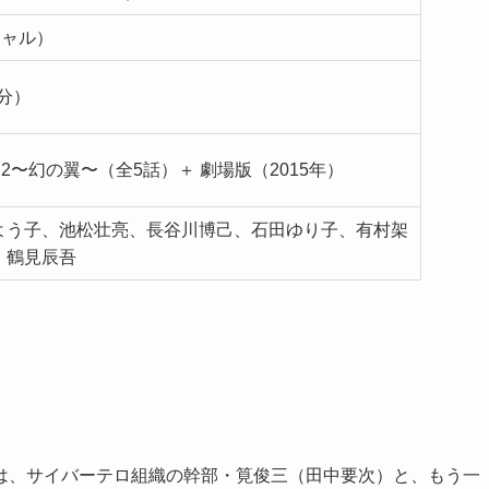
シャル）
0分）
son2〜幻の翼〜（全5話）＋ 劇場版（2015年）
よう子、池松壮亮、長谷川博己、石田ゆり子、有村架
、鶴見辰吾
は、サイバーテロ組織の幹部・筧俊三（田中要次）と、もう一