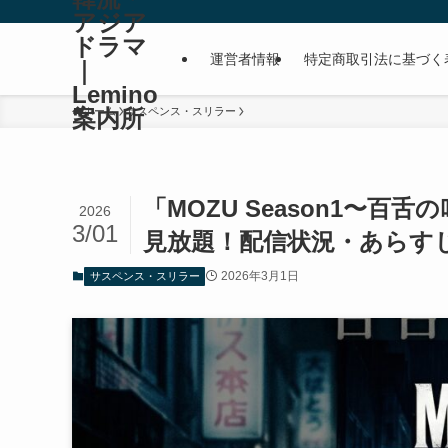
アジア
ドラマ
運営者情報
特定商取引法に基づく
｜
Lemino
案内所
ホーム
サスペンス・スリラー
「MOZU Season1〜百
2026
3/01
見放題！配信状況・あらすじ
2026年3月1日
サスペンス・スリラー