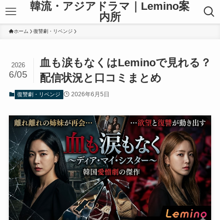
韓流・アジアドラマ｜Lemino案
内所
ホーム
復讐劇・リベンジ
血も涙もなくはLeminoで見れる？
2026
6/05
配信状況と口コミまとめ
2026年6月5日
復讐劇・リベンジ