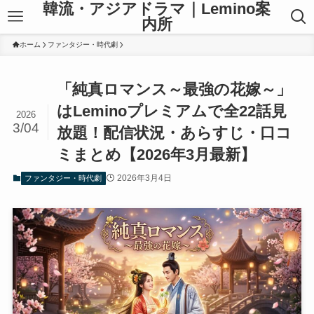
韓流・アジアドラマ｜Lemino案
内所
ホーム
ファンタジー・時代劇
「純真ロマンス～最強の花嫁～」
はLeminoプレミアムで全22話見
2026
3/04
放題！配信状況・あらすじ・口コ
ミまとめ【2026年3月最新】
2026年3月4日
ファンタジー・時代劇