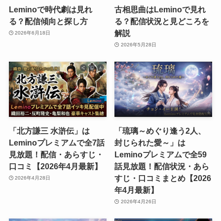
Leminoで時代劇は見れ
古相思曲はLeminoで見れ
る？配信傾向と探し方
る？配信状況と見どころを
解説
2026年6月18日
2026年5月28日
「北方謙三 水滸伝」は
「琉璃～めぐり逢う2人、
Leminoプレミアムで全7話
封じられた愛～」は
見放題！配信・あらすじ・
Leminoプレミアムで全59
口コミ【2026年4月最新】
話見放題！配信状況・あら
すじ・口コミまとめ【2026
2026年4月28日
年4月最新】
2026年4月26日