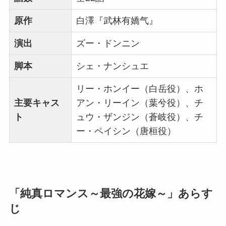
原作
白澤『武林有嬌气』
演出
ズー・ドンニン
脚本
シェ・ナンシュエ
リー・ホンイー（白岳役）、ホ
主要キャス
アン・リーイン（葉兮役）、チ
ト
ュウ・ザンジン（蒼岐役）、チ
ー・ペイシン（唐桓役）
「純真ロマンス～最強の花嫁～」あらす
じ