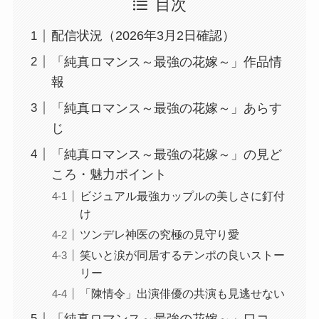
目次
配信状況（2026年3月2日確認）
「純真ロマンス～最強の花嫁～」作品情
報
「純真ロマンス～最強の花嫁～」あらす
じ
「純真ロマンス～最強の花嫁～」の見ど
ころ・魅力ポイント
ビジュアル最強カップルの美しさに釘付
け
ツンデレ神医の究極の見守り愛
笑いと涙が同居するテンポの良いストー
リー
「陳情令」出演俳優の共演も見逃せない