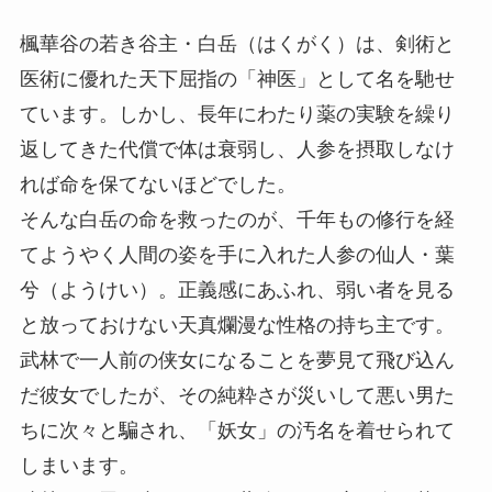
楓華谷の若き谷主・白岳（はくがく）は、剣術と
医術に優れた天下屈指の「神医」として名を馳せ
ています。しかし、長年にわたり薬の実験を繰り
返してきた代償で体は衰弱し、人参を摂取しなけ
れば命を保てないほどでした。
そんな白岳の命を救ったのが、千年もの修行を経
てようやく人間の姿を手に入れた人参の仙人・葉
兮（ようけい）。正義感にあふれ、弱い者を見る
と放っておけない天真爛漫な性格の持ち主です。
武林で一人前の侠女になることを夢見て飛び込ん
だ彼女でしたが、その純粋さが災いして悪い男た
ちに次々と騙され、「妖女」の汚名を着せられて
しまいます。