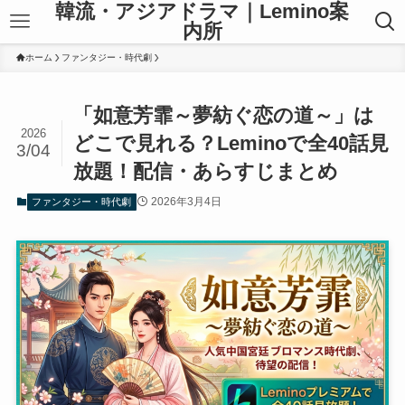
韓流・アジアドラマ｜Lemino案
内所
ホーム
ファンタジー・時代劇
「如意芳霏～夢紡ぐ恋の道～」は
2026
どこで見れる？Leminoで全40話見
3/04
放題！配信・あらすじまとめ
2026年3月4日
ファンタジー・時代劇