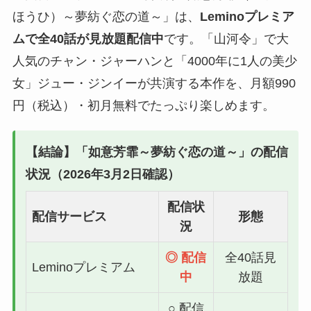
ほうひ）～夢紡ぐ恋の道～」は、
Leminoプレミア
ムで全40話が見放題配信中
です。「山河令」で大
人気のチャン・ジャーハンと「4000年に1人の美少
女」ジュー・ジンイーが共演する本作を、月額990
円（税込）・初月無料でたっぷり楽しめます。
【結論】「如意芳霏～夢紡ぐ恋の道～」の配信
状況（2026年3月2日確認）
配信状
配信サービス
形態
況
◎ 配信
全40話見
Leminoプレミアム
中
放題
○ 配信