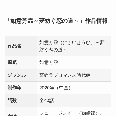
「如意芳霏～夢紡ぐ恋の道～」作品情報
如意芳霏（にょいほうひ）～夢
作品名
紡ぐ恋の道～
原題
如意芳霏
ジャンル
宮廷ラブロマンス時代劇
制作年
2020年（中国）
話数
全40話
ジュー・ジンイー（鞠婧禕）、