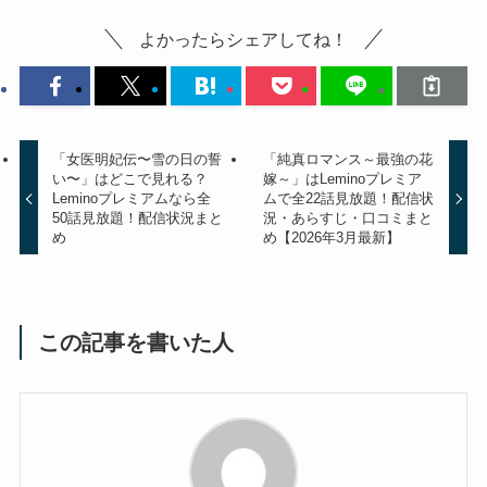
よかったらシェアしてね！
「女医明妃伝〜雪の日の誓
「純真ロマンス～最強の花
い〜」はどこで見れる？
嫁～」はLeminoプレミア
Leminoプレミアムなら全
ムで全22話見放題！配信状
50話見放題！配信状況まと
況・あらすじ・口コミまと
め
め【2026年3月最新】
この記事を書いた人