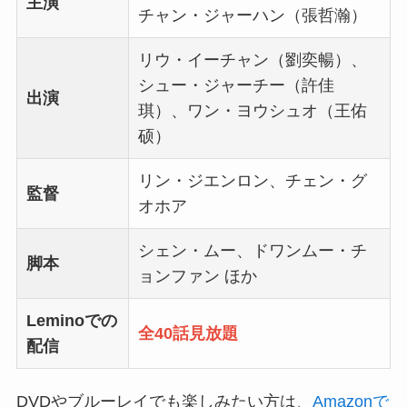
主演
チャン・ジャーハン（張哲瀚）
リウ・イーチャン（劉奕暢）、
シュー・ジャーチー（許佳
出演
琪）、ワン・ヨウシュオ（王佑
硕）
リン・ジエンロン、チェン・グ
監督
オホア
シェン・ムー、ドワンムー・チ
脚本
ョンファン ほか
Leminoでの
全40話見放題
配信
DVDやブルーレイでも楽しみたい方は、
Amazonで