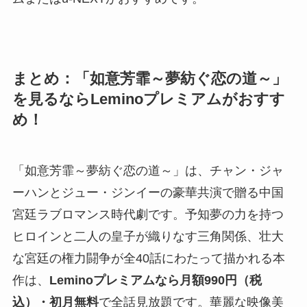
まとめ：「如意芳霏～夢紡ぐ恋の道～」
を見るならLeminoプレミアムがおすす
め！
「如意芳霏～夢紡ぐ恋の道～」は、チャン・ジャ
ーハンとジュー・ジンイーの豪華共演で贈る中国
宮廷ラブロマンス時代劇です。予知夢の力を持つ
ヒロインと二人の皇子が織りなす三角関係、壮大
な宮廷の権力闘争が全40話にわたって描かれる本
作は、
Leminoプレミアムなら月額990円（税
込）・初月無料
で全話見放題です。華麗な映像美