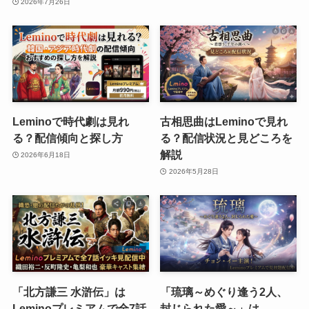
2026年7月26日
Leminoで時代劇は見れ
古相思曲はLeminoで見れ
る？配信傾向と探し方
る？配信状況と見どころを
解説
2026年6月18日
2026年5月28日
「北方謙三 水滸伝」は
「琉璃～めぐり逢う2人、
Leminoプレミアムで全7話
封じられた愛～」は