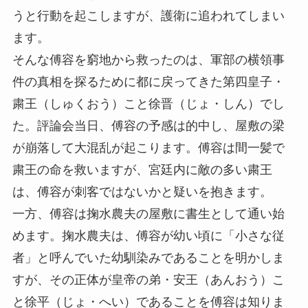
うと行動を起こしますが、護衛に追われてしまい
ます。
そんな傅容を窮地から救ったのは、軍部の横領事
件の真相を探るために都に戻ってきた第四皇子・
粛王（しゅくおう）こと徐晋（じょ・しん）でし
た。評論会当日、傅容の予感は的中し、屋敷の梁
が崩落して大混乱が起こります。傅容は間一髪で
粛王の命を救いますが、宮廷内に敵の多い粛王
は、傅容が刺客ではないかと疑いを抱きます。
一方、傅容は掬水農夫の屋敷に書生として通い始
めます。掬水農夫は、傅容が幼い頃に「小さな従
者」と呼んでいた幼馴染みであることを明かしま
すが、その正体が皇帝の弟・安王（あんおう）こ
と徐平（じょ・へい）であることを傅容は知りま