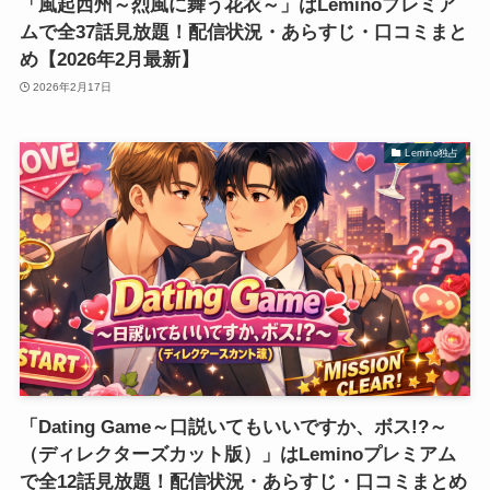
「風起西州～烈風に舞う花衣～」はLeminoプレミア
ムで全37話見放題！配信状況・あらすじ・口コミまと
め【2026年2月最新】
2026年2月17日
Lemino独占
「Dating Game～口説いてもいいですか、ボス!?～
（ディレクターズカット版）」はLeminoプレミアム
で全12話見放題！配信状況・あらすじ・口コミまとめ