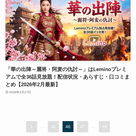
「華の出陣～麗将・阿麦の仇討～」はLeminoプレミ
アムで全36話見放題！配信状況・あらすじ・口コミま
とめ【2026年2月最新】
2026年2月17日
1
...
45
46
47
...
49