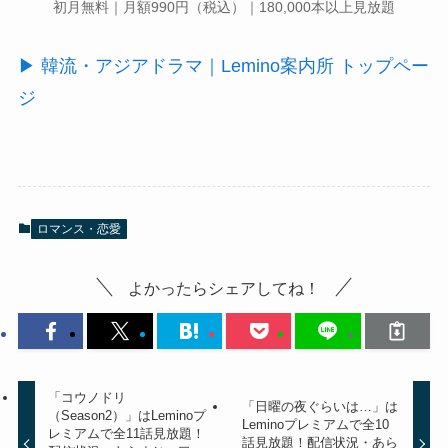
初月無料｜月額990円（税込）｜180,000本以上見放題
▶ 韓流・アジアドラマ｜Lemino案内所 トップペー
ジ
ロマンス・恋愛
よかったらシェアしてね！
「コウノドリ
「日曜の夜ぐらいは…」は
（Season2）」はLeminoプ
Leminoプレミアムで全10
レミアムで全11話見放題！
話見放題！配信状況・あら